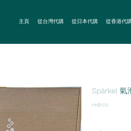
主頁
從台灣代購
從日本代購
從香港代
Spärkel 
價
HK$1.00
格