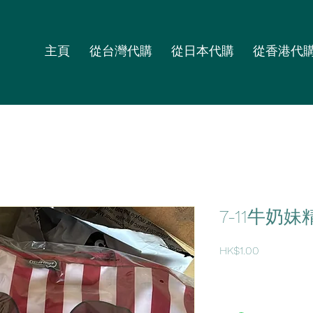
主頁
從台灣代購
從日本代購
從香港代
7-11牛奶妹
價
HK$1.00
格