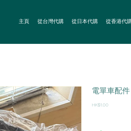
主頁
從台灣代購
從日本代購
從香港代
電單車配件 
價
HK$1.00
格