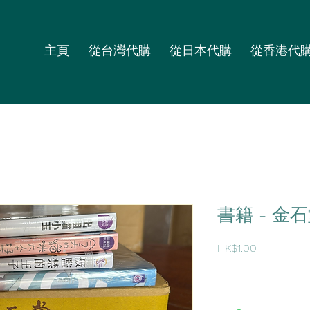
主頁
從台灣代購
從日本代購
從香港代
書籍 - 金
價
HK$1.00
格