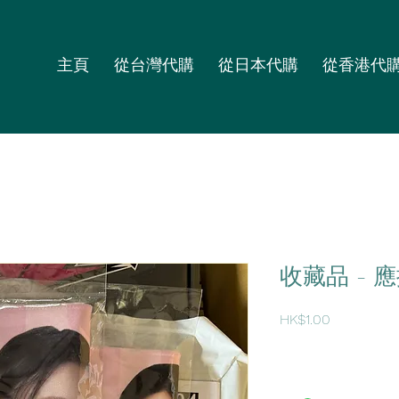
主頁
從台灣代購
從日本代購
從香港代
收藏品 - 
價
HK$1.00
格