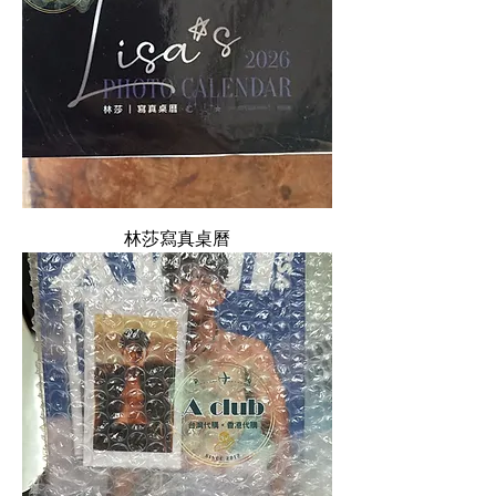
林莎寫真桌曆