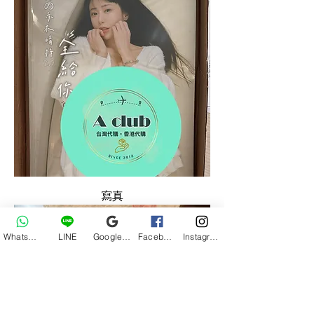
寫真
Whatsapp
LINE
Google 評價
Facebook
Instagram